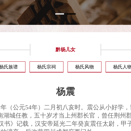
黔杨儿女
杨氏族谱
杨氏宗祠
杨氏风物
杨氏人
杨震
十年（公元
54
年）二月初八亥时。震公从小好学，
南湖城任教，五十岁才当上州郡长官，曾任荆州
汉书》记载，汉安帝延光二年癸亥震任太尉，甲