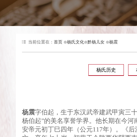
当前位置在：
首页
⊙
杨氏文化
⊙
黔杨儿女
⊙
杨震
杨氏历史
杨震
字伯起，生于东汉武帝建武甲寅三
杨伯起
”
的美名享誉学界。他长期在今河
安帝元初丁巳四年（公元
117
年）。《后