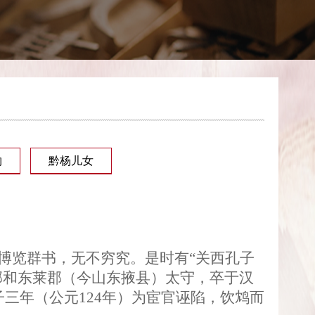
物
黔杨儿女
博览群书，无不穷究。是时有
“
关西孔子
郡和东莱郡（今山东掖县）太守，卒于汉
子三年（公元
124
年）为宦官诬陷，饮鸩而