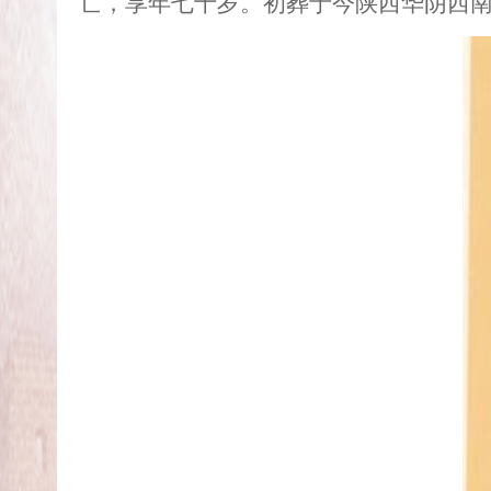
亡，享年七十岁。初葬于今陕西华阴西