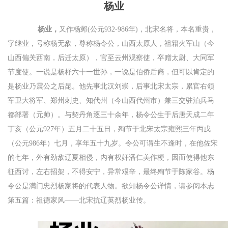
杨业
杨业，
又作杨邺(公元932-986年)，北宋名将，本名重贵，
字继业，号称杨无敌，尊称杨令公，山西太原人，祖籍火军山（今
山西偏关西南，后迁太原），官至云州观察使，卒赠太尉、大同军
节度使。一说是杨杼六十一世孙，一说是伯侨后裔，但可以肯定的
是杨业乃震公之后昆。他先事北汉刘崇，后事北宋太宗，累官右领
军卫大将军、郑州刺史、知代州（今山西代州市）兼三交驻泊兵马
都部署（元帅）。与契丹角逐三十余年，杨令公生于后唐天成二年
丁亥（公元927年）五月二十五日，殉节于北宋太宗雍熙三年丙戌
（公元986年）七月，享年五十九岁。令公可谓生不逢时，在他佐宋
的七年，外有劲敌辽夏相侵，内有权奸潘仁美作梗，因而使得他东
征西讨，左右招架，不得安宁，异常艰辛，最终殉节于陈家谷。杨
令公是满门忠烈杨家将的代表人物。欲知杨令公详情，请参阅本志
第五篇：祖德家风——北宋抗辽英烈杨业传。