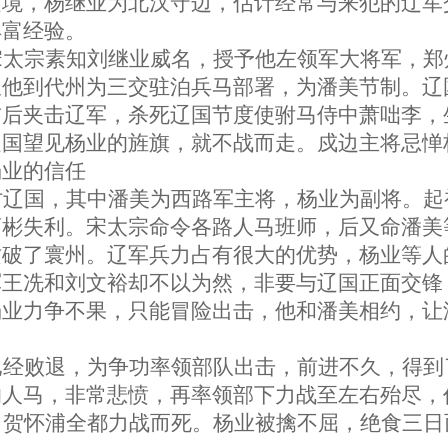
边境，杨继业为北汉守边，估计经常与来犯的辽军
丰富经验。
宋太宗素知刘继业威名，授予他左领军大将军，郑
派他到代州为三交驻泊兵马部署，为潘美节制。辽
前后夹击辽军，杀死辽国节度使驸马侍中萧咄李，
辽国望见杨业的旌旗，就不战而走。戍边主将忌惮
杨业的信任
讨辽国，其中潘美为西路军主将，杨业为副将。起
曹彬失利。宋太宗命令各路人马班师，后又命潘美
攻破了寰州。辽军兵力占有很大的优势，杨业等人
军王冼和刘文裕却不以为然，非要与辽国正面交锋
杨业力争不果，只能冒险出击，他和潘美相约，让
已经败退，为争功率领部队出击，前进不久，得到
的人马，非常悲愤，再率领部下力战至左右殆尽，
、贺怀浦全都力战而死。杨业被擒不屈，绝食三日