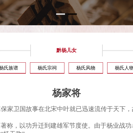
黔杨儿女
杨氏族谱
杨氏宗祠
杨氏风物
杨氏人
杨家将
其保家卫国故事在北宋中叶就已迅速流传于天下，
勇著称，以功升迁到建雄军节度使。由于杨业战功