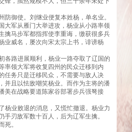
交锋，虽然规模不大，但三十余年未处下
州防御使。刘继业便复本姓杨，单名业。
国大军从雁门大举进攻，杨业从小路率领
生擒马步军都指挥使李重诲，缴获很多兵
杨业威名，屡次向宋太宗上书，诽谤杨
初各路进展顺利，杨业一路夺取了辽国的
等率领大军将收复四州的民众迁移到内
的任务只是迁移民众，不需要与敌人决
，并且以怯敌嘲笑杨业。而作为主将的潘
潘美在战略要道陈家谷部署步兵强弩接
了杨业败退的消息，又慌忙撤退。杨业力
仍手刃敌军数十百人，后为辽军生擒。
而死。