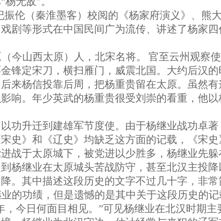
称
“
杨无敌
”
。
纪振伦（秦淮墨客）校阅的《杨家府演义》、熊
、戏剧等形式在中国民间广为流传、讲述了杨家四
原（今山西太原）人，北宋名将。
官至云州观察使
环金锋定宋刀，横扫雁门，威震北国。大约后汉的
。后来杨信投靠后周，把杨重贵留在太原。虽然有
么影响。年少英武的杨重贵很受刘崇的看重，他以
，以功升迁到建雄军节度使。由于杨继业战功卓著
《宋史》和《辽史》均缺乏这方面的记载，《宋史
党进战于太原城下，被党进以少胜多，杨继业先躲
提到杨继业在太原城头苦战防守，甚至北汉主投降
归降。其中描述这段历史的文字不过几十字，非常
继业的功绩，但是遗憾的是其中关于这段历史的记
年，今日何面目相见。
”
可见杨继业在北汉时期主