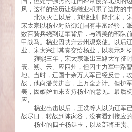
国，但处于强势的辽国经常侵掠北汉的
风，这样的经历让杨继业积累了边防的
北汉灭亡以后，刘继业归降北宋，
宋太宗以杨业对防御辽国有丰富经验，
数百骑兵绕到辽军背后，与潘美的部队
甲战马。杨业因功升云州观察使。以后
业。宋太宗封其奏交给杨业，以表示对
雍熙三年，宋太宗派出三路大军征
寰、朔、云、应四州，但因主力军中路
地。当时，辽国十余万大军已经反击，
战，他向潘美进言，上万全之计。但护
美，因嫉妒而未支持杨业的意见。最后
应。
杨业出击以后，王冼等人以为辽军
战尽日，转战到陈家谷，没有看到接应
杨业的四子杨延玉，以及部将王贵