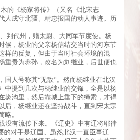
大木的《杨家将传》（又名《北宋志
代人戍守北疆、精忠报国的动人事迹。历
、判代州，赠太尉、大同军节度使。杨
时候，杨业的父亲杨信结交当时的河东节
这样的反复，但由于当时社会环境的混
杨重贵为养孙，改名为刘继业，后世便也
，国人号称其
“
无敌
”
。然而杨继业在北汉
》中提到几次与杨继业的交锋，全是以杨
在壕沟里，然后靠城上垂下的绳索，才得
以后，杨继业还在坚持战斗，直到宋太宗
简略。
载没有流传下来。《辽史》中有辽将耶律
要的对手是辽国。虽然北汉一直臣事辽