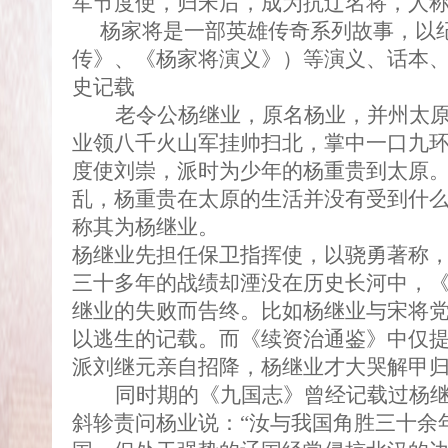
军节度使，归宋后，成为抗辽名将，人
杨家将
是一部英雄传奇系列故事，以
传》、《杨家将演义》）等演义、话本
史记载
老令公杨继业，原名杨业，并州太
业领八千火山军挂帅扫北，掌中一口九
度使刘崇，派时为少年的杨重贵到太原
乱，杨重贵在太原的生活并没有受到什
称其为杨继业。
杨继业先担任保卫指挥使，以骁勇著称
三十多年的战绩却湮没在历史长河中，
继业的失败而告终。比如杨继业与宋将
以逃生的记载。而《续资治通鉴》中仅
派刘继元亲自招降，杨继业才大哭解甲
同时期的《九国志》曾经记载过杨
斜轸责问杨业说：
“
汝与我国角胜三十余