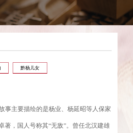
物
黔杨儿女
故事主要描绘的是杨业、杨延昭等人保家
卓著，国人号称其
“
无敌
”
。曾任北汉建雄